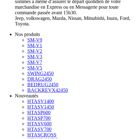
sommes à même d’assurer le départ quotidien de votre
marchandise en Express ou en Messagerie pour toute
commande passée avant 15h30.
Jeep, volkswagen, Mazda, Nissan, Mitsubishi, Isuzu, Ford,
Toyota.
Nos produits
SM-V9
SM-V1
SM-V2
SM-V3
SM-V7
SM-V5
SWING2450
DRAG2450
BEDRUG2450
BACKREVX42450
Nouveautés
HTASV1400
HTASV1450
HTASP600
HTASP700
HTASV600
HTASV700
HTASCROSS