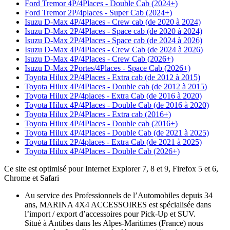
Ford Tremor 4P/4Places - Double Cab (2024+)
Ford Tremor 2P/4places - Super Cab (2024+)
Isuzu D-Max 4P/4Places - Crew cab (de 2020 à 2024)
Isuzu D-Max 2P/4Places - Space cab (de 2020 à 2024)
Isuzu D-Max 2P/4Places - Space cab (de 2024 à 2026)
Isuzu D-Max 4P/4Places - Crew Cab (de 2024 à 2026)
Isuzu D-Max 4P/4Places - Crew Cab (2026+)
Isuzu D-Max 2Portes/4Places - Space Cab (2026+)
Toyota Hilux 2P/4Places - Extra cab (de 2012 à 2015)
Toyota Hilux 4P/4Places - Double cab (de 2012 à 2015)
Toyota Hilux 2P/4places - Extra Cab (de 2016 à 2020)
Toyota Hilux 4P/4Places - Double Cab (de 2016 à 2020)
Toyota Hilux 2P/4Places - Extra cab (2016+)
Toyota Hilux 4P/4Places - Double cab (2016+)
Toyota Hilux 4P/4Places - Double Cab (de 2021 à 2025)
Toyota Hilux 2P/4places - Extra Cab (de 2021 à 2025)
Toyota Hilux 4P/4Places - Double Cab (2026+)
Ce site est optimisé pour Internet Explorer 7, 8 et 9, Firefox 5 et 6,
Chrome et Safari
Au service des Professionnels de l’Automobiles depuis 34
ans, MARINA 4X4 ACCESSOIRES est spécialisée dans
l’import / export d’accessoires pour Pick-Up et SUV.
Situé à Antibes dans les Alpes-Maritimes (France) nous