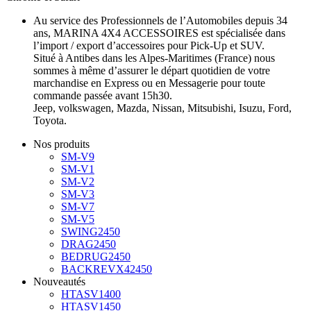
Au service des Professionnels de l’Automobiles depuis 34
ans, MARINA 4X4 ACCESSOIRES est spécialisée dans
l’import / export d’accessoires pour Pick-Up et SUV.
Situé à Antibes dans les Alpes-Maritimes (France) nous
sommes à même d’assurer le départ quotidien de votre
marchandise en Express ou en Messagerie pour toute
commande passée avant 15h30.
Jeep, volkswagen, Mazda, Nissan, Mitsubishi, Isuzu, Ford,
Toyota.
Nos produits
SM-V9
SM-V1
SM-V2
SM-V3
SM-V7
SM-V5
SWING2450
DRAG2450
BEDRUG2450
BACKREVX42450
Nouveautés
HTASV1400
HTASV1450