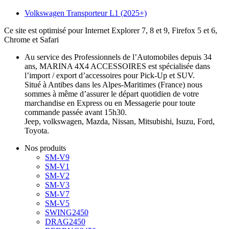
Volkswagen Transporteur L1 (2025+)
Ce site est optimisé pour Internet Explorer 7, 8 et 9, Firefox 5 et 6,
Chrome et Safari
Au service des Professionnels de l’Automobiles depuis 34
ans, MARINA 4X4 ACCESSOIRES est spécialisée dans
l’import / export d’accessoires pour Pick-Up et SUV.
Situé à Antibes dans les Alpes-Maritimes (France) nous
sommes à même d’assurer le départ quotidien de votre
marchandise en Express ou en Messagerie pour toute
commande passée avant 15h30.
Jeep, volkswagen, Mazda, Nissan, Mitsubishi, Isuzu, Ford,
Toyota.
Nos produits
SM-V9
SM-V1
SM-V2
SM-V3
SM-V7
SM-V5
SWING2450
DRAG2450