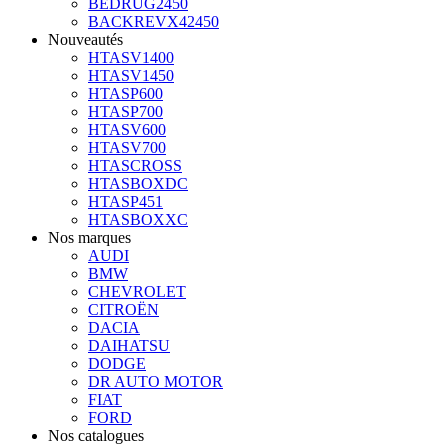
BEDRUG2450
BACKREVX42450
Nouveautés
HTASV1400
HTASV1450
HTASP600
HTASP700
HTASV600
HTASV700
HTASCROSS
HTASBOXDC
HTASP451
HTASBOXXC
Nos marques
AUDI
BMW
CHEVROLET
CITROËN
DACIA
DAIHATSU
DODGE
DR AUTO MOTOR
FIAT
FORD
Nos catalogues