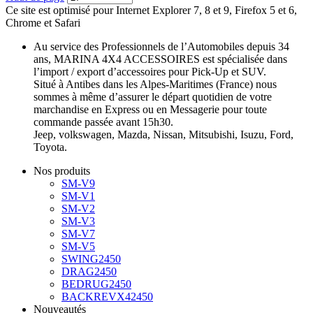
Ce site est optimisé pour Internet Explorer 7, 8 et 9, Firefox 5 et 6,
Chrome et Safari
Au service des Professionnels de l’Automobiles depuis 34
ans, MARINA 4X4 ACCESSOIRES est spécialisée dans
l’import / export d’accessoires pour Pick-Up et SUV.
Situé à Antibes dans les Alpes-Maritimes (France) nous
sommes à même d’assurer le départ quotidien de votre
marchandise en Express ou en Messagerie pour toute
commande passée avant 15h30.
Jeep, volkswagen, Mazda, Nissan, Mitsubishi, Isuzu, Ford,
Toyota.
Nos produits
SM-V9
SM-V1
SM-V2
SM-V3
SM-V7
SM-V5
SWING2450
DRAG2450
BEDRUG2450
BACKREVX42450
Nouveautés