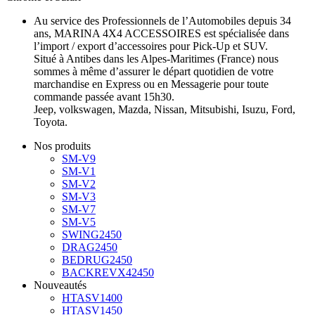
Au service des Professionnels de l’Automobiles depuis 34
ans, MARINA 4X4 ACCESSOIRES est spécialisée dans
l’import / export d’accessoires pour Pick-Up et SUV.
Situé à Antibes dans les Alpes-Maritimes (France) nous
sommes à même d’assurer le départ quotidien de votre
marchandise en Express ou en Messagerie pour toute
commande passée avant 15h30.
Jeep, volkswagen, Mazda, Nissan, Mitsubishi, Isuzu, Ford,
Toyota.
Nos produits
SM-V9
SM-V1
SM-V2
SM-V3
SM-V7
SM-V5
SWING2450
DRAG2450
BEDRUG2450
BACKREVX42450
Nouveautés
HTASV1400
HTASV1450