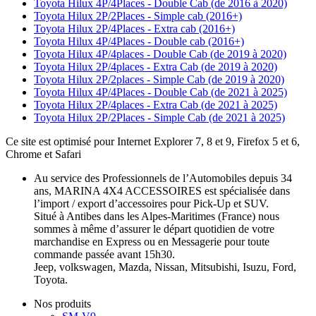
Toyota Hilux 4P/4Places - Double Cab (de 2016 à 2020)
Toyota Hilux 2P/2Places - Simple cab (2016+)
Toyota Hilux 2P/4Places - Extra cab (2016+)
Toyota Hilux 4P/4Places - Double cab (2016+)
Toyota Hilux 4P/4places - Double Cab (de 2019 à 2020)
Toyota Hilux 2P/4places - Extra Cab (de 2019 à 2020)
Toyota Hilux 2P/2places - Simple Cab (de 2019 à 2020)
Toyota Hilux 4P/4Places - Double Cab (de 2021 à 2025)
Toyota Hilux 2P/4places - Extra Cab (de 2021 à 2025)
Toyota Hilux 2P/2Places - Simple Cab (de 2021 à 2025)
Ce site est optimisé pour Internet Explorer 7, 8 et 9, Firefox 5 et 6,
Chrome et Safari
Au service des Professionnels de l’Automobiles depuis 34
ans, MARINA 4X4 ACCESSOIRES est spécialisée dans
l’import / export d’accessoires pour Pick-Up et SUV.
Situé à Antibes dans les Alpes-Maritimes (France) nous
sommes à même d’assurer le départ quotidien de votre
marchandise en Express ou en Messagerie pour toute
commande passée avant 15h30.
Jeep, volkswagen, Mazda, Nissan, Mitsubishi, Isuzu, Ford,
Toyota.
Nos produits