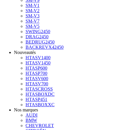
SM-V9
SM-V1
SM-V2
SM-V3
SM-V7
SM-V5
SWING2450
DRAG2450
BEDRUG2450
BACKREVX42450
Nouveautés
HTASV1400
HTASV1450
HTASP600
HTASP700
HTASV600
HTASV700
HTASCROSS
HTASBOXDC
HTASP451
HTASBOXXC
Nos marques
AUDI
BMW
CHEVROLET