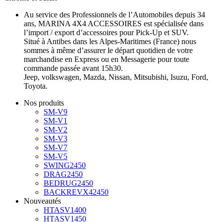
Au service des Professionnels de l’Automobiles depuis 34
ans, MARINA 4X4 ACCESSOIRES est spécialisée dans
l’import / export d’accessoires pour Pick-Up et SUV.
Situé à Antibes dans les Alpes-Maritimes (France) nous
sommes à même d’assurer le départ quotidien de votre
marchandise en Express ou en Messagerie pour toute
commande passée avant 15h30.
Jeep, volkswagen, Mazda, Nissan, Mitsubishi, Isuzu, Ford,
Toyota.
Nos produits
SM-V9
SM-V1
SM-V2
SM-V3
SM-V7
SM-V5
SWING2450
DRAG2450
BEDRUG2450
BACKREVX42450
Nouveautés
HTASV1400
HTASV1450